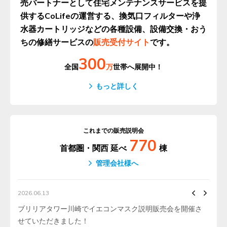
売パートナーとして住宅メンテナンスサービスを提
供するCoLifeの運営する、
換気口フィルターや浄
水器カートリッジなどの各種設備、
設備交換・おう
ちの修繕サービスの
販売受付サイト
です。
300
全国
万
世帯へ展開中！
もっと詳しく
これまでの販売説明会
770
首都圏・関西 延べ
棟
管理会社様へ
2026.06.13
ブリリアタワー川崎でイエコンマスク説明販売会を開催さ
せていただきました！