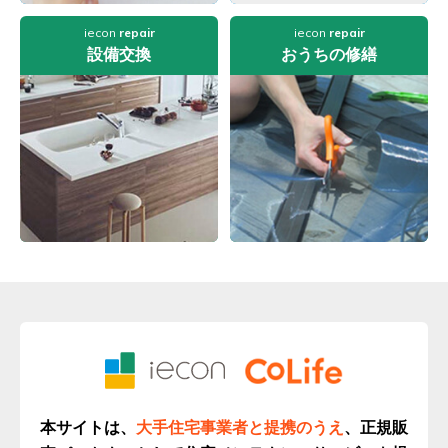
iecon
repair
iecon
repair
設備交換
おうちの修繕
本サイトは、
大手住宅事業者と提携のうえ
、正規販