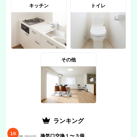
キッチン
トイレ
その他
ランキング
1
位
換気口交換１〜３個