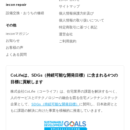
iecon repair
サイトマップ
設備交換・おうちの修繕
個人情報保護方針及び
個人情報の取り扱いについて
その他
特定商取引に基づく表記
ieconマガジン
運営会社
お知らせ
ご利用規約
お客様の声
よくある質問
CoLifeは、
SDGs（持続可能な開発目標）に含まれる
4つの
目標に貢献します
株式会社CoLife（コーライフ）は、住宅業界の課題を解決するべく、
人のサービスとITテクノロジーの融合を図る住宅メンテナンステック
企業として、
SDGs（持続可能な開発目標）
に賛同し、日本政府とと
もに課題の解決に向けた事業を積極的に推進していきます。