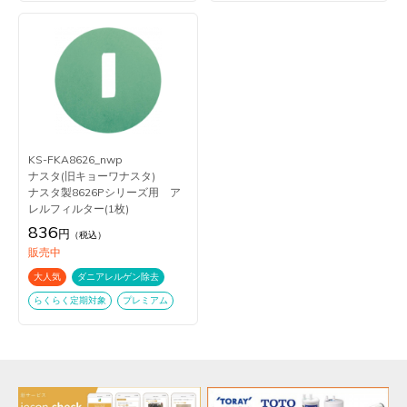
KS-FKA8626_nwp
ナスタ(旧キョーワナスタ)
ナスタ製8626Pシリーズ用 ア
レルフィルター(1枚)
836
円
（税込）
販売中
大人気
ダニアレルゲン除去
らくらく定期対象
プレミアム