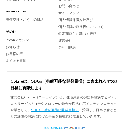
お問い合わせ
iecon repair
サイトマップ
設備交換・おうちの修繕
個人情報保護方針及び
個人情報の取り扱いについて
その他
特定商取引に基づく表記
ieconマガジン
運営会社
お知らせ
ご利用規約
お客様の声
よくある質問
CoLifeは、
SDGs（持続可能な開発目標）に含まれる
4つの
目標に貢献します
株式会社CoLife（コーライフ）は、住宅業界の課題を解決するべく、
人のサービスとITテクノロジーの融合を図る住宅メンテナンステック
企業として、
SDGs（持続可能な開発目標）
に賛同し、日本政府とと
もに課題の解決に向けた事業を積極的に推進していきます。