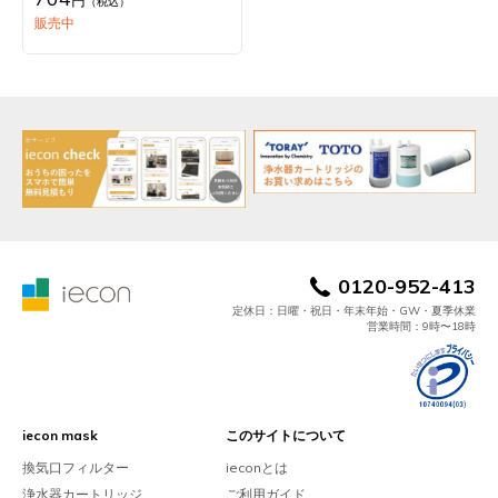
円
（税込）
販売中
0120-952-413
定休日：日曜・祝日・年末年始・GW・夏季休業
営業時間：9時〜18時
iecon mask
このサイトについて
換気口フィルター
ieconとは
浄水器カートリッジ
ご利用ガイド