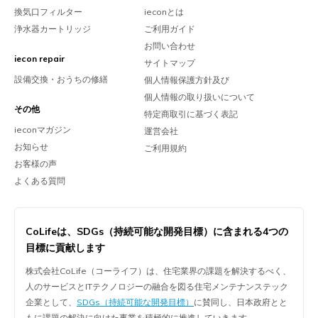
換気口フィルター
ieconとは
浄水器カートリッジ
ご利用ガイド
お問い合わせ
iecon repair
サイトマップ
設備交換・おうちの修繕
個人情報保護方針及び
個人情報の取り扱いについて
その他
特定商取引に基づく表記
ieconマガジン
運営会社
お知らせ
ご利用規約
お客様の声
よくある質問
CoLifeは、
SDGs（持続可能な開発目標）に含まれる
4つの
目標に貢献します
株式会社CoLife（コーライフ）は、住宅業界の課題を解決するべく、
人のサービスとITテクノロジーの融合を図る住宅メンテナンステック
企業として、
SDGs（持続可能な開発目標）
に賛同し、日本政府とと
もに課題の解決に向けた事業を積極的に推進していきます。