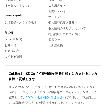
浄水器カートリッジ
ご利用ガイド
お問い合わせ
iecon repair
サイトマップ
設備交換・おうちの修繕
個人情報保護方針及び
個人情報の取り扱いについて
その他
特定商取引に基づく表記
ieconマガジン
運営会社
お知らせ
ご利用規約
お客様の声
よくある質問
CoLifeは、
SDGs（持続可能な開発目標）に含まれる
4つの
目標に貢献します
株式会社CoLife（コーライフ）は、住宅業界の課題を解決するべく、
人のサービスとITテクノロジーの融合を図る住宅メンテナンステック
企業として、
SDGs（持続可能な開発目標）
に賛同し、日本政府とと
もに課題の解決に向けた事業を積極的に推進していきます。