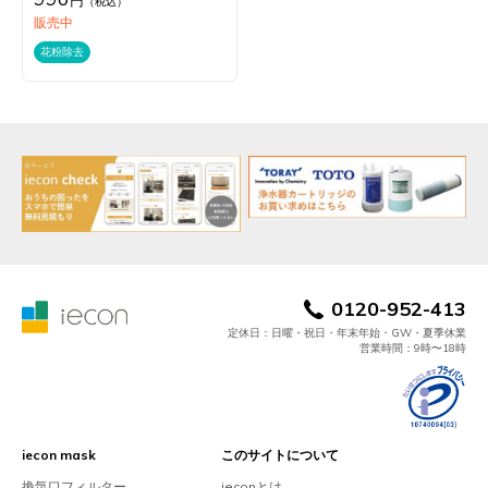
円
（税込）
販売中
花粉除去
0120-952-413
定休日：日曜・祝日・年末年始・GW・夏季休業
営業時間：9時〜18時
iecon mask
このサイトについて
換気口フィルター
ieconとは