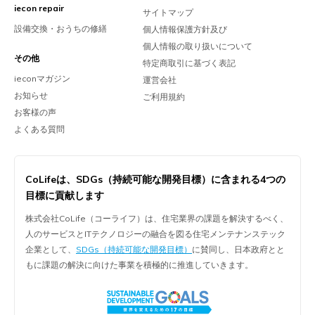
iecon repair
サイトマップ
設備交換・おうちの修繕
個人情報保護方針及び
個人情報の取り扱いについて
その他
特定商取引に基づく表記
ieconマガジン
運営会社
お知らせ
ご利用規約
お客様の声
よくある質問
CoLifeは、
SDGs（持続可能な開発目標）に含まれる
4つの
目標に貢献します
株式会社CoLife（コーライフ）は、住宅業界の課題を解決するべく、
人のサービスとITテクノロジーの融合を図る住宅メンテナンステック
企業として、
SDGs（持続可能な開発目標）
に賛同し、日本政府とと
もに課題の解決に向けた事業を積極的に推進していきます。