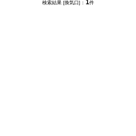
1
検索結果 [換気口]：
件