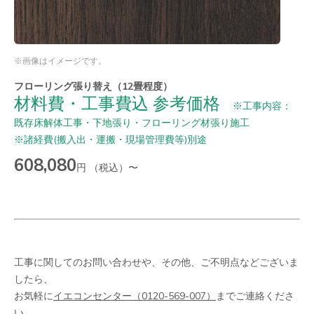
※画像はイメージです。
フローリング張り替え（12畳程度）
材料費・工事費込 参考価格
※工事内容：
既存床解体工事・下地張り・フローリング材張り施工
※諸経費(搬入出・運搬・現場管理費等)別途
608,080
円 （税込）〜
工事に関してのお問い合わせや、その他、ご不明点などございま
したら、
お気軽に
イエコンセンター（0120-569-007）
までご連絡くださ
い。