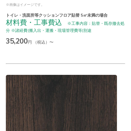
※画像はイメージです。
トイレ・洗面所等クッションフロア貼替 5㎡未満の場合
材料費・工事費込
※工事内容：貼替・既存撤去処
分 ※諸経費(搬入出・運搬・現場管理費等)別途
35,200
円 （税込）〜