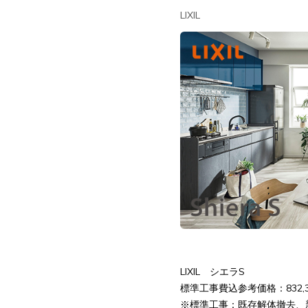
LIXIL
LIXIL シエラS
標準工事費込参考価格：832,3
※標準工事：既存解体撤去、