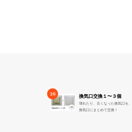
1
位
換気口交換１〜３個
壊れたり、古くなった換気口を、
換気口にまとめて交換！