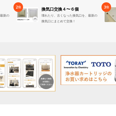
2
3
位
位
換気口交換４〜６個
最新の
壊れたり、古くなった換気口を、最新の
換気口にまとめて交換！