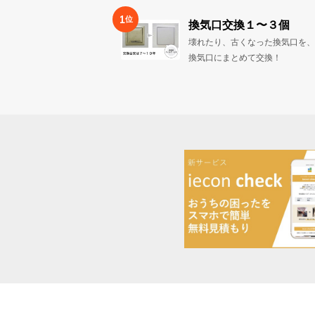
1
位
換気口交換１〜３個
壊れたり、古くなった換気口を、
換気口にまとめて交換！