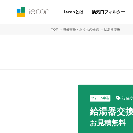
ieconとは
換気口フィルター
設備交換・おうちの修繕
給湯器交換
TOP
設備
フォーム申込
給湯器交
お見積無料