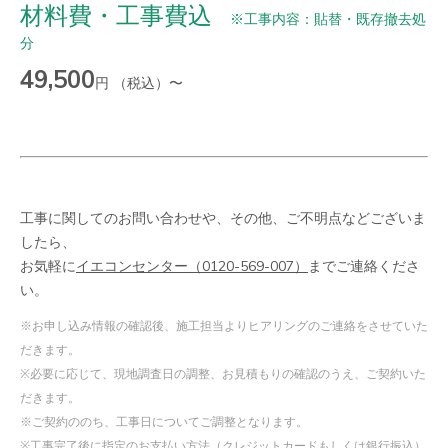
材料費・工事費込
※工事内容：貼替・既存撤去処
分
49,500
円 （税込）〜
工事に関してのお問い合わせや、その他、ご不明点などございま
したら、
お気軽に
イエコンセンター（0120-569-007）
までご連絡くださ
い。
※お申し込み情報の確認後、施工担当よりヒアリングのご連絡をさせていた
だきます。
※必要に応じて、現地調査日の調整、お見積もりの確認のうえ、ご契約いた
だきます。
※ご契約ののち、工事日についてご調整となります。
※工事完了後に指定のお支払い方法（クレジットカードもしくは銀行振込）