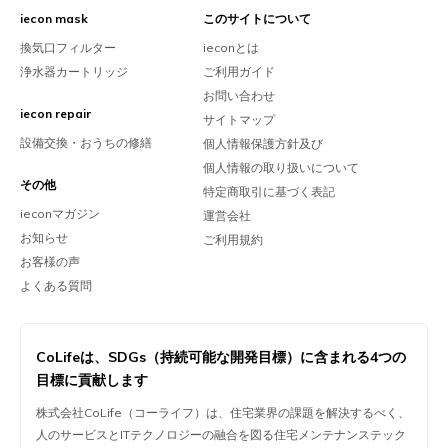
iecon mask
このサイトについて
換気口フィルター
ieconとは
浄水器カートリッジ
ご利用ガイド
お問い合わせ
iecon repair
サイトマップ
設備交換・おうちの修繕
個人情報保護方針及び
個人情報の取り扱いについて
その他
特定商取引に基づく表記
ieconマガジン
運営会社
お知らせ
ご利用規約
お客様の声
よくある質問
CoLifeは、
SDGs（持続可能な開発目標）に含まれる
4つの
目標に貢献します
株式会社CoLife（コーライフ）は、住宅業界の課題を解決するべく、
人のサービスとITテクノロジーの融合を図る住宅メンテナンステック