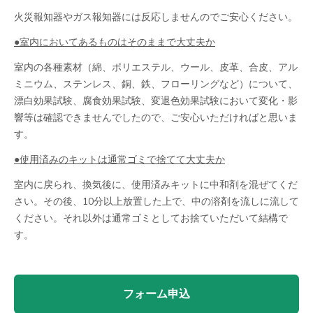
火災報知器やガス報知器には反応しませんのでご安心ください。
●室内においてあるものはそのままで大丈夫か
室内の各種素材（綿、ポリエステル、ウール、皮革、合皮、アル
ミニウム、ステンレス、銅、鉄、フローリングなど）について、
漂白効果試験、腐食効果試験、変退色効果試験において変化・影
響等は確認できませんでしたので、ご安心いただければと思いま
す。
●使用済みのキットは通常ゴミで捨てて大丈夫か
室内に戻られ、換気後に、使用済みキットに中和剤を混ぜてくだ
さい。その後、10分以上放置した上で、中の溶剤を流しに流して
ください。それ以外は通常ゴミとしてお捨ていただいて結構で
す。
フォーム申込