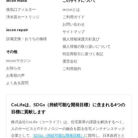
iecon mask
このサイトについて
換気口フィルター
ieconとは
浄水器カートリッジ
ご利用ガイド
お問い合わせ
iecon repair
サイトマップ
設備交換・おうちの修繕
個人情報保護方針及び
個人情報の取り扱いについて
その他
特定商取引に基づく表記
ieconマガジン
運営会社
お知らせ
ご利用規約
お客様の声
よくある質問
CoLifeは、
SDGs（持続可能な開発目標）に含まれる
4つの
目標に貢献します
株式会社CoLife（コーライフ）は、住宅業界の課題を解決するべく、
人のサービスとITテクノロジーの融合を図る住宅メンテナンステック
企業として、
SDGs（持続可能な開発目標）
に賛同し、日本政府とと