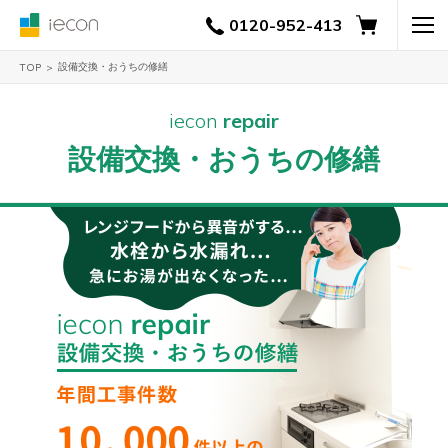
0120-952-413
設備交換・おうちの修繕
TOP
全て
iecon
repair
設備交換・おうちの修繕
お風
呂
給湯
器
キッ
チン