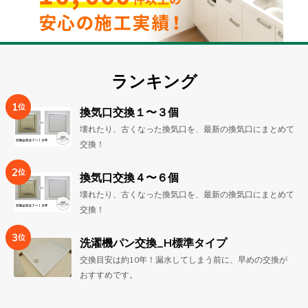
トイ
レ
その
ランキング
他
1
位
換気口交換１〜３個
壊れたり、古くなった換気口を、最新の換気口にまとめて
交換！
2
位
換気口交換４〜６個
全て
壊れたり、古くなった換気口を、最新の換気口にまとめて
交換！
3
設備
位
洗濯機パン交換_H標準タイプ
交換
交換目安は約10年！漏水してしまう前に、早めの交換が
おすすめです。
おう