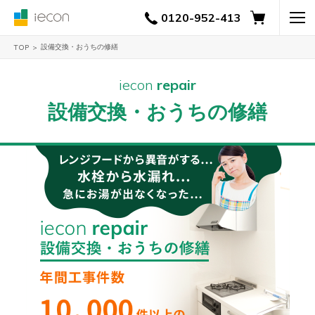
0120-952-413
設備交換・おうちの修繕
TOP
全て
iecon
repair
設備交換・おうちの修繕
お風
呂
給湯
器
キッ
チン