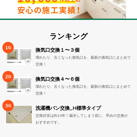
トイ
レ
その
ランキング
他
1
位
換気口交換１〜３個
壊れたり、古くなった換気口を、最新の換気口にまとめて
交換！
2
位
換気口交換４〜６個
全て
壊れたり、古くなった換気口を、最新の換気口にまとめて
交換！
3
設備
位
洗濯機パン交換_H標準タイプ
交換
交換目安は約10年！漏水してしまう前に、早めの交換が
おすすめです。
おう